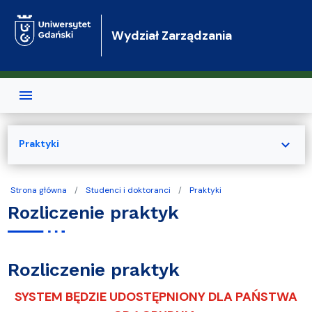
Przejdź do treści
Wydział Zarządzania
expand_more
Praktyki
Strona główna
Studenci i doktoranci
Praktyki
Rozliczenie praktyk
Rozliczenie praktyk
SYSTEM BĘDZIE UDOSTĘPNIONY DLA PAŃSTWA