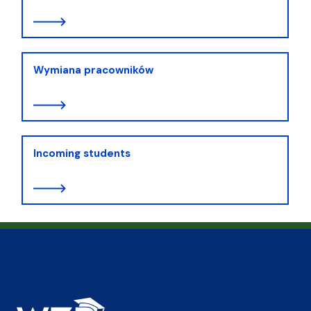
Wymiana pracowników
Incoming students