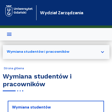
Przejdź do treści
Wydział Zarządzania
expand_more
Wymiana studentów i pracowników
Strona główna
Wymiana studentów i
pracowników
Wymiana studentów