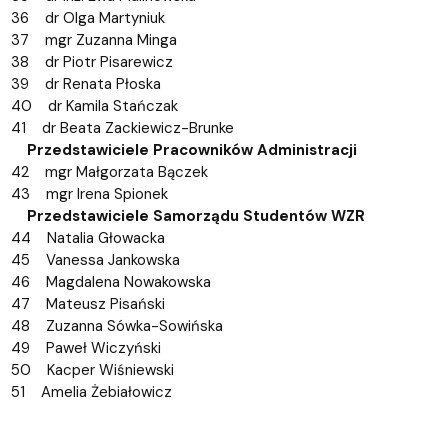
36 dr Olga Martyniuk
37 mgr Zuzanna Minga
38 dr Piotr Pisarewicz
39 dr Renata Płoska
40 dr Kamila Stańczak
41 dr Beata Zackiewicz-Brunke
Przedstawiciele Pracowników Administracji
42 mgr Małgorzata Bączek
43 mgr Irena Spionek
Przedstawiciele Samorządu Studentów WZR
44 Natalia Głowacka
45 Vanessa Jankowska
46 Magdalena Nowakowska
47 Mateusz Pisański
48 Zuzanna Sówka-Sowińska
49 Paweł Wiczyński
50 Kacper Wiśniewski
51 Amelia Żebiałowicz