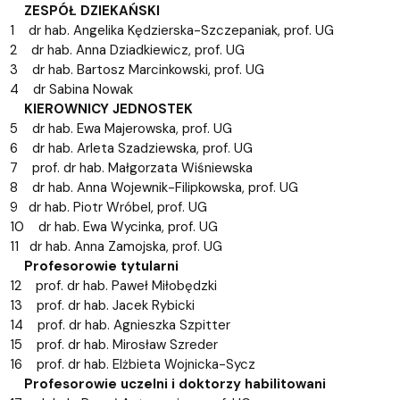
ZESPÓŁ DZIEKAŃSKI
1 dr hab. Angelika Kędzierska-Szczepaniak, prof. UG
2 dr hab. Anna Dziadkiewicz, prof. UG
3 dr hab. Bartosz Marcinkowski, prof. UG
4 dr Sabina Nowak
KIEROWNICY JEDNOSTEK
5 dr hab. Ewa Majerowska, prof. UG
6 dr hab. Arleta Szadziewska, prof. UG
7 prof. dr hab. Małgorzata Wiśniewska
8 dr hab. Anna Wojewnik-Filipkowska, prof. UG
9 dr hab. Piotr Wróbel, prof. UG
10 dr hab. Ewa Wycinka, prof. UG
11 dr hab. Anna Zamojska, prof. UG
Profesorowie tytularni
12 prof. dr hab. Paweł Miłobędzki
13 prof. dr hab. Jacek Rybicki
14 prof. dr hab. Agnieszka Szpitter
15 prof. dr hab. Mirosław Szreder
16 prof. dr hab. Elżbieta Wojnicka-Sycz
Profesorowie uczelni i doktorzy habilitowani