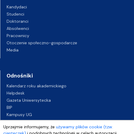
Kandydaci
Studenci
Doktoranci
Absolwenci
Pracownicy
Otoczenie społeczno-gospodarcze
Media
Odnośniki
Kalendarz roku akademickiego
Helpdesk
Gazeta Uniwersytecka
BIP
Kampusy UG
Biuro Karier UG
Uprzejmie informujemy, że
używamy plików cookie (tzw.
Oferty pracy
ciasteczek)
i podobnych technologii w celach autoryzacji,