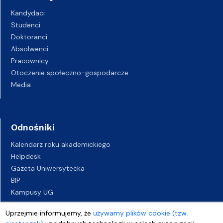
Kandydaci
Studenci
Doktoranci
Absolwenci
Pracownicy
Otoczenie społeczno-gospodarcze
Media
Odnośniki
Kalendarz roku akademickiego
Helpdesk
Gazeta Uniwersytecka
BIP
Kampusy UG
Biuro Karier UG
Uprzejmie informujemy, że
używamy plików cookie (tzw.
Oferty pracy