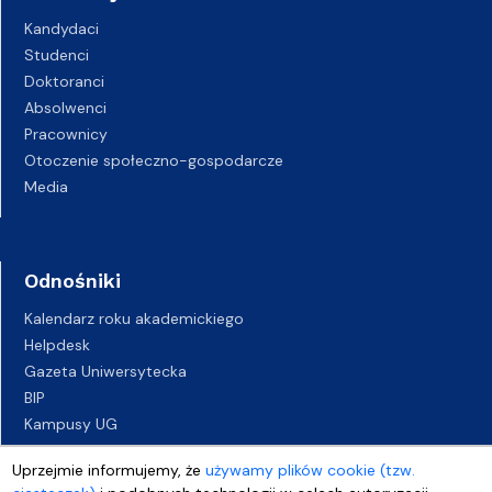
Kandydaci
Studenci
Doktoranci
Absolwenci
Pracownicy
Otoczenie społeczno-gospodarcze
Media
Odnośniki
Kalendarz roku akademickiego
Helpdesk
Gazeta Uniwersytecka
BIP
Kampusy UG
Biuro Karier UG
Uprzejmie informujemy, że
używamy plików cookie (tzw.
Oferty pracy