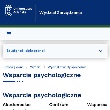
Przejdź do treści
Wydział Zarządzania
expand_more
Studenci i doktoranci
Strona główna
Wydział
Wydział otwarty społecznie
Wsparcie psychologiczne
Wsparcie psychologiczne
Akademickie Centrum Wsparcia