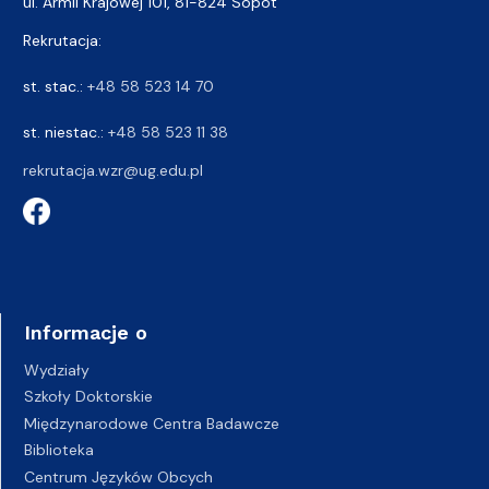
ul. Armii Krajowej 101, 81-824 Sopot
Rekrutacja:
st. stac.:
+48 58 523 14 70
st. niestac.:
+48 58 523 11 38
rekrutacja.wzr@ug.edu.pl
Informacje o
Wydziały
Szkoły Doktorskie
Międzynarodowe Centra Badawcze
Biblioteka
Centrum Języków Obcych