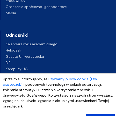
Pracownicy
Otoczenie społeczno-gospodarcze
Media
Odnośniki
Kalendarz roku akademickiego
Helpdesk
Gazeta Uniwersytecka
BIP
Kampusy UG
Biuro Karier UG
Uprzejmie informujemy, że
używamy plików cookie (tzw.
Oferty pracy
ciasteczek)
i podobnych technologii w celach autoryzacji,
Deklaracja dostępności
zbierania statystyk i ułatwienia korzystania z serwisu
Uniwersytetu Gdańskiego. Korzystając z naszych stron wyrażasz
zgodę na ich użycie, zgodnie z aktualnymi ustawieniami Twojej
przeglądarki.