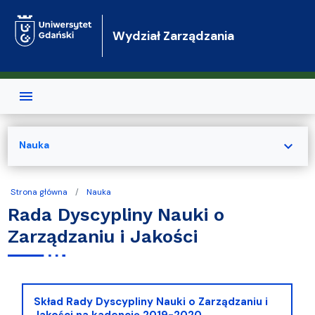
Przejdź do treści
Wydział Zarządzania
expand_more
Nauka
Strona główna
Nauka
Rada Dyscypliny Nauki o
Zarządzaniu i Jakości
Skład Rady Dyscypliny Nauki o Zarządzaniu i
Jakości na kadencję 2019-2020