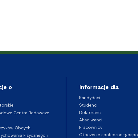
ganizacyjna
acyjny
cje o
Informacje dla
Kandydaci
Studenci
torskie
Doktoranci
odowe Centra Badawcze
Absolwenci
Pracownicy
ęzyków Obcych
Otoczenie społeczno-gospo
chowania Fizycznego i