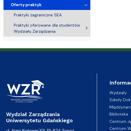
Adresy i telefony
Sprawy socjalne, stypendia i akademiki
naukowych
Struktura or
Portal eduk
Oferty praktyk
Praktyki zagraniczne SEA
Praktyki oferowane dla studentów
Wydziału Zarządzania
Informa
Wydziały
Szkoły Dok
Międzynar
Wydział Zarządzania
Biblioteka
Uniwersytetu Gdańskiego
Centrum J
Centrum Wy
ul. Armii Krajowej 101, 81-824 Sopot