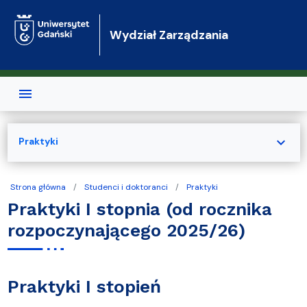
Przejdź do treści
Wydział Zarządzania
expand_more
Praktyki
Strona główna
Studenci i doktoranci
Praktyki
Praktyki I stopnia (od rocznika
rozpoczynającego 2025/26)
Praktyki I stopień