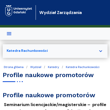
Przejdź do treści
Wydział Zarządzania
expand_more
Katedra Rachunkowości
Strona główna
Wydział
Katedry
Katedra Rachunkowości
Profile naukowe promotorów
Profile naukowe promotorów
Seminarium licencjackie/magisterskie – profile