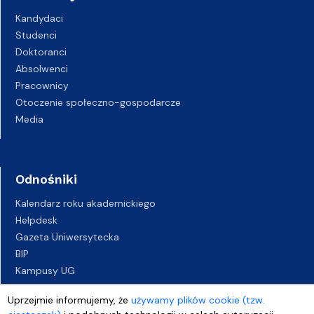
Kandydaci
Studenci
Doktoranci
Absolwenci
Pracownicy
Otoczenie społeczno-gospodarcze
Media
Odnośniki
Kalendarz roku akademickiego
Helpdesk
Gazeta Uniwersytecka
BIP
Kampusy UG
Biuro Karier UG
Uprzejmie informujemy, że
używamy plików cookie (tzw.
Oferty pracy