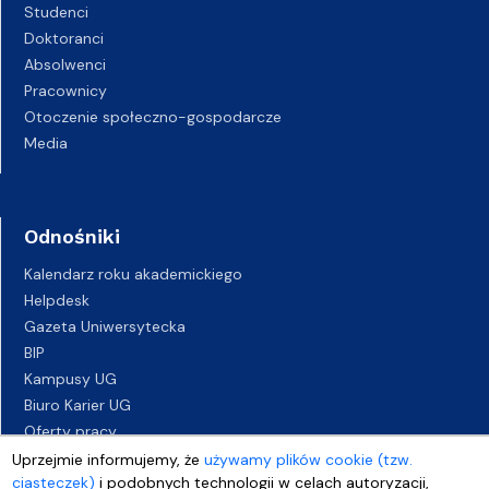
Studenci
Doktoranci
Absolwenci
Pracownicy
Otoczenie społeczno-gospodarcze
Media
Odnośniki
Kalendarz roku akademickiego
Helpdesk
Gazeta Uniwersytecka
BIP
Kampusy UG
Biuro Karier UG
Oferty pracy
Deklaracja dostępności
Uprzejmie informujemy, że
używamy plików cookie (tzw.
ciasteczek)
i podobnych technologii w celach autoryzacji,