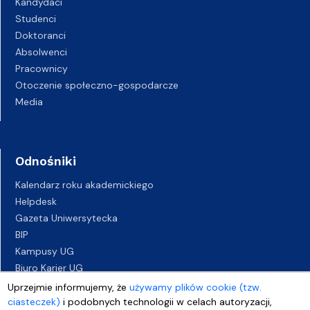
Kandydaci
Studenci
Doktoranci
Absolwenci
Pracownicy
Otoczenie społeczno-gospodarcze
Media
Odnośniki
Kalendarz roku akademickiego
Helpdesk
Gazeta Uniwersytecka
BIP
Kampusy UG
Biuro Karier UG
Oferty pracy
Uprzejmie informujemy, że
używamy plików cookie (tzw.
Deklaracja dostępności
ciasteczek)
i podobnych technologii w celach autoryzacji,