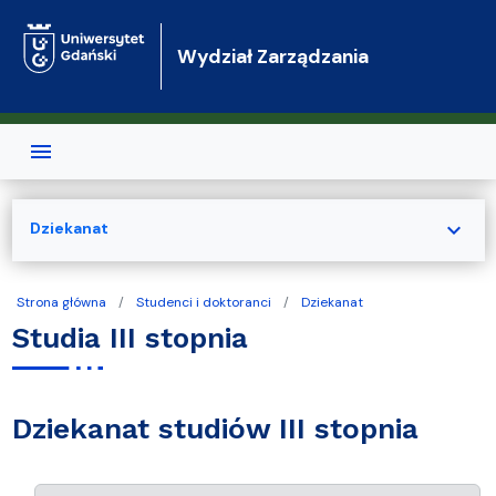
Przejdź do treści
Wydział Zarządzania
expand_more
Dziekanat
Strona główna
Studenci i doktoranci
Dziekanat
Studia III stopnia
Dziekanat studiów III stopnia