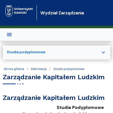
Przejdź do treści
Wydział Zarządzania
expand_more
Studia podyplomowe
Strona główna
Rekrutacja
Studia podyplomowe
Zarządzanie Kapitałem Ludzkim
Zarządzanie Kapitałem Ludzkim
Studia Podyplomowe