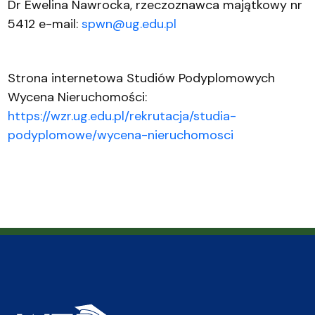
Dr Ewelina Nawrocka, rzeczoznawca majątkowy nr
5412 e-mail:
spwn@ug.edu.pl
Strona internetowa Studiów Podyplomowych
Wycena Nieruchomości:
https://wzr.ug.edu.pl/rekrutacja/studia-
podyplomowe/wycena-nieruchomosci