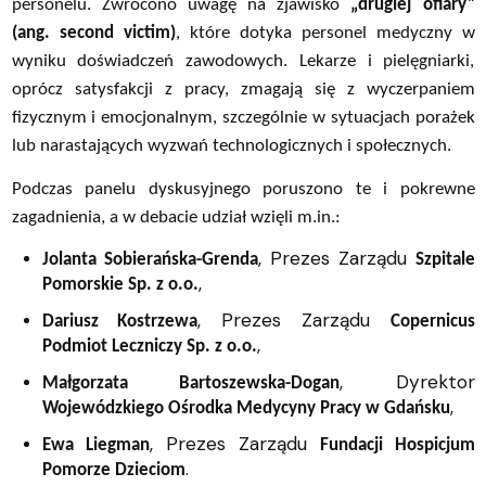
personelu. Zwrócono uwagę na zjawisko
„drugiej ofiary”
(ang. second victim)
, które dotyka personel medyczny w
wyniku doświadczeń zawodowych. Lekarze i pielęgniarki,
oprócz satysfakcji z pracy, zmagają się z wyczerpaniem
fizycznym i emocjonalnym, szczególnie w sytuacjach porażek
lub narastających wyzwań technologicznych i społecznych.
Podczas panelu dyskusyjnego poruszono te i pokrewne
zagadnienia, a w debacie udział wzięli m.in.:
, Prezes Zarządu
Jolanta Sobierańska-Grenda
Szpitale
,
Pomorskie Sp. z o.o.
, Prezes Zarządu
Dariusz Kostrzewa
Copernicus
,
Podmiot Leczniczy Sp. z o.o.
, Dyrektor
Małgorzata Bartoszewska-Dogan
,
Wojewódzkiego Ośrodka Medycyny Pracy w Gdańsku
, Prezes Zarządu
Ewa Liegman
Fundacji Hospicjum
.
Pomorze Dzieciom