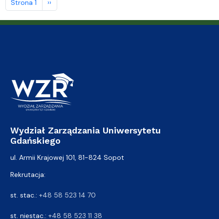
Następna strona
Strona 1
››
Wydział Zarządzania Uniwersytetu
Gdańskiego
ul. Armii Krajowej 101, 81-824 Sopot
Rekrutacja:
st. stac.:
+48 58 523 14 70
st. niestac.:
+48 58 523 11 38