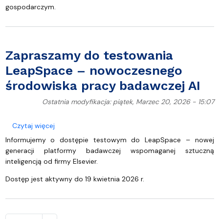
gospodarczym.
Zapraszamy do testowania
LeapSpace – nowoczesnego
środowiska pracy badawczej AI
Ostatnia modyfikacja: piątek, Marzec 20, 2026 - 15:07
o Zapraszamy do testowania LeapSpace – nowocz
Czytaj więcej
Informujemy o dostępie testowym do LeapSpace – nowej
generacji platformy badawczej wspomaganej sztuczną
inteligencją od firmy Elsevier.
Dostęp jest aktywny do 19 kwietnia 2026 r.
Stronicowanie