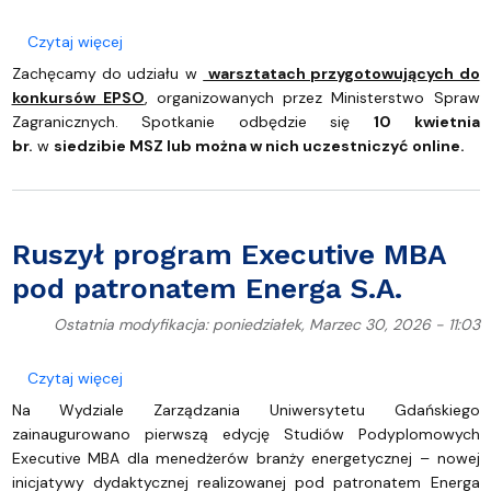
o Warsztaty przygotowujące do testów EPSO
Czytaj więcej
Zachęcamy do udziału w
warsztatach przygotowujących do
konkursów EPSO
, organizowanych przez Ministerstwo Spraw
Zagranicznych. Spotkanie odbędzie się
10 kwietnia
br.
w
siedzibie MSZ lub można w nich uczestniczyć online.
Ruszył program Executive MBA
pod patronatem Energa S.A.
Ostatnia modyfikacja: poniedziałek, Marzec 30, 2026 - 11:03
o Ruszył program Executive MBA pod patronatem E
Czytaj więcej
Na Wydziale Zarządzania Uniwersytetu Gdańskiego
zainaugurowano pierwszą edycję Studiów Podyplomowych
Executive MBA dla menedżerów branży energetycznej – nowej
inicjatywy dydaktycznej realizowanej pod patronatem Energa