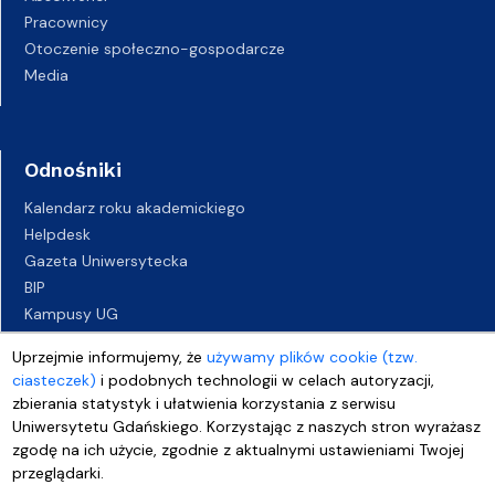
Pracownicy
Otoczenie społeczno-gospodarcze
Media
Odnośniki
Kalendarz roku akademickiego
Helpdesk
Gazeta Uniwersytecka
BIP
Kampusy UG
Biuro Karier UG
Uprzejmie informujemy, że
używamy plików cookie (tzw.
Oferty pracy
ciasteczek)
i podobnych technologii w celach autoryzacji,
Deklaracja dostępności
zbierania statystyk i ułatwienia korzystania z serwisu
Uniwersytetu Gdańskiego. Korzystając z naszych stron wyrażasz
zgodę na ich użycie, zgodnie z aktualnymi ustawieniami Twojej
przeglądarki.