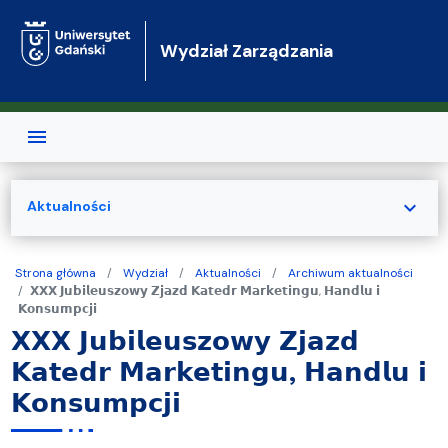
Przejdź do treści
Wydział Zarządzania
expand_more
Aktualności
Strona główna
Wydział
Aktualności
Archiwum aktualności
𝗫𝗫𝗫 𝗝𝘂𝗯𝗶𝗹𝗲𝘂𝘀𝘇𝗼𝘄𝘆 𝗭𝗷𝗮𝘇𝗱 𝗞𝗮𝘁𝗲𝗱𝗿 𝗠𝗮𝗿𝗸𝗲𝘁𝗶𝗻𝗴𝘂, 𝗛𝗮𝗻𝗱𝗹𝘂 𝗶
𝗞𝗼𝗻𝘀𝘂𝗺𝗽𝗰𝗷𝗶
𝗫𝗫𝗫 𝗝𝘂𝗯𝗶𝗹𝗲𝘂𝘀𝘇𝗼𝘄𝘆 𝗭𝗷𝗮𝘇𝗱
𝗞𝗮𝘁𝗲𝗱𝗿 𝗠𝗮𝗿𝗸𝗲𝘁𝗶𝗻𝗴𝘂, 𝗛𝗮𝗻𝗱𝗹𝘂 𝗶
𝗞𝗼𝗻𝘀𝘂𝗺𝗽𝗰𝗷𝗶