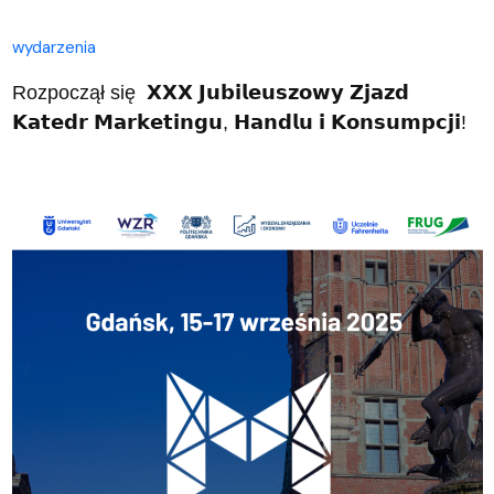
wydarzenia
Rozpoczął się
𝗫𝗫𝗫
𝗝𝘂𝗯𝗶𝗹𝗲𝘂𝘀𝘇𝗼𝘄𝘆
𝗭𝗷𝗮𝘇𝗱
𝗞𝗮𝘁𝗲𝗱𝗿
𝗠𝗮𝗿𝗸𝗲𝘁𝗶𝗻𝗴𝘂
,
𝗛𝗮𝗻𝗱𝗹𝘂
𝗶
𝗞𝗼𝗻𝘀𝘂𝗺𝗽𝗰𝗷𝗶
!