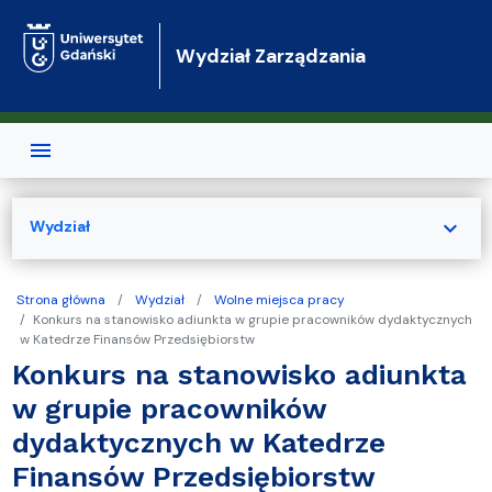
Przejdź do treści
Wydział Zarządzania
expand_more
Wydział
Strona główna
Wydział
Wolne miejsca pracy
Konkurs na stanowisko adiunkta w grupie pracowników dydaktycznych
w Katedrze Finansów Przedsiębiorstw
Konkurs na stanowisko adiunkta
w grupie pracowników
dydaktycznych w Katedrze
Finansów Przedsiębiorstw